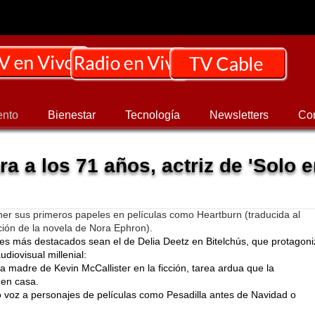
ento
Bienestar
Tecnología
Newsletters
Co
a a los 71 años, actriz de 'Solo 
er sus primeros papeles en películas como Heartburn (traducida al
ión de la novela de Nora Ephron).
s más destacados sean el de Delia Deetz en Bitelchús, que protagoni
udiovisual millenial:
a madre de Kevin McCallister en la ficción, tarea ardua que la
 en casa.
 voz a personajes de películas como Pesadilla antes de Navidad o