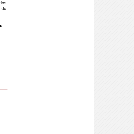
ados
s de
su