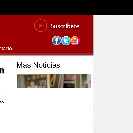
ntacto
Más Noticias
en
zó