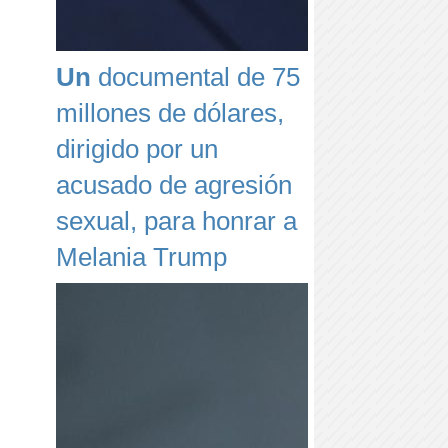
Un
documental de 75
millones de dólares,
dirigido por un
acusado de agresión
sexual, para honrar a
Melania Trump