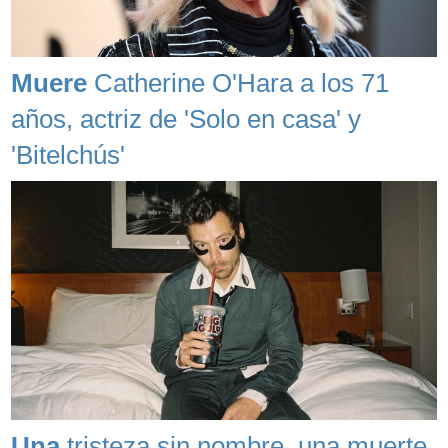
Muere
Catherine O'Hara a los 71
años, actriz de 'Solo en casa' y
'Bitelchús'
Una
tristeza sin nombre, una muerte