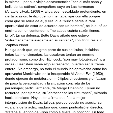
lo mismo–, por sus viejas desavenencias “con el más sano y
bello de los sátiros”, compañero suyo en Las hermanas
(Anatole Litvak, 1938) y, al parecer, escaldado pretendiente: en
cierta ocasión, le dijo que no intentaba ligar con ella porque
creía que se reiría de él, y ella, que “nunca pedía la rara
oportunidad de estar de acuerdo con un hombre”, se lo quitó de
encima con un contundente “no sabes cuánta razón tienes,
Errol”. En su defensa, Bette Davis añade que estuvo
“extremadamente elegante en su retirada”, con florituras a lo
“capitán Blood”.
Huelga decir que, en gran parte de sus películas, incluidas
todas las mencionadas, las escaleras tenían un enorme
protagonismo; como dijo Hitchcock, “son muy fotogénicas” y, a
veces (Eisenstein sabía algo al respecto) pueden ser la trama
entera. Sin embargo, no todo el mundo las aprovecha como las
aprovechó Mankiewicz en la insuperable All About Eve (1950),
donde ejercen de metáfora en múltiples direcciones y enfatizan
de paso la personalidad y la situación concreta de los
personajes; particularmente, de Margo Channing. Quién no
recuerda, por ejemplo, su “abróchense los cinturones”, mirando
hacia el rellano. Hay quien afirma que fue la mejor
interpretación de Davis; tal vez, porque cuesta no asociar su
vida a la de la actriz madura que, como puntualizó el director,
“trataba su abrigo de visón como si fuera un poncho”. En todo