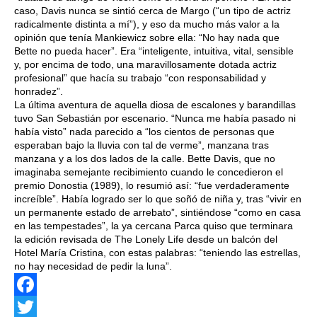
caso, Davis nunca se sintió cerca de Margo (“un tipo de actriz
radicalmente distinta a mí”), y eso da mucho más valor a la
opinión que tenía Mankiewicz sobre ella: “No hay nada que
Bette no pueda hacer”. Era “inteligente, intuitiva, vital, sensible
y, por encima de todo, una maravillosamente dotada actriz
profesional” que hacía su trabajo “con responsabilidad y
honradez”.
La última aventura de aquella diosa de escalones y barandillas
tuvo San Sebastián por escenario. “Nunca me había pasado ni
había visto” nada parecido a “los cientos de personas que
esperaban bajo la lluvia con tal de verme”, manzana tras
manzana y a los dos lados de la calle. Bette Davis, que no
imaginaba semejante recibimiento cuando le concedieron el
premio Donostia (1989), lo resumió así: “fue verdaderamente
increíble”. Había logrado ser lo que soñó de niña y, tras “vivir en
un permanente estado de arrebato”, sintiéndose “como en casa
en las tempestades”, la ya cercana Parca quiso que terminara
la edición revisada de The Lonely Life desde un balcón del
Hotel María Cristina, con estas palabras: “teniendo las estrellas,
no hay necesidad de pedir la luna”.
Facebook