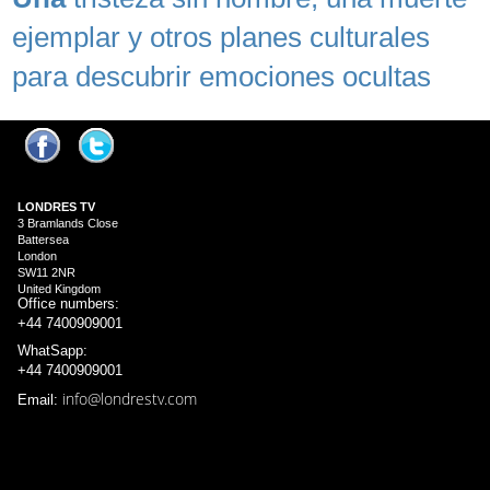
ejemplar y otros planes culturales
para descubrir emociones ocultas
LONDRES
TV
3 Bramlands Close
Battersea
London
SW11 2NR
United Kingdom
Office numbers:
+44 7400909001
WhatSapp:
+44 7400909001
info@londrestv.com
Email: