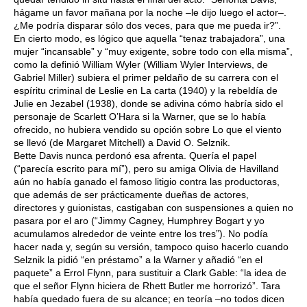
hágame un favor mañana por la noche –le dijo luego el actor–.
¿Me podría disparar sólo dos veces, para que me pueda ir?”.
En cierto modo, es lógico que aquella “tenaz trabajadora”, una
mujer “incansable” y “muy exigente, sobre todo con ella misma”,
como la definió William Wyler (William Wyler Interviews, de
Gabriel Miller) subiera el primer peldaño de su carrera con el
espíritu criminal de Leslie en La carta (1940) y la rebeldía de
Julie en Jezabel (1938), donde se adivina cómo habría sido el
personaje de Scarlett O’Hara si la Warner, que se lo había
ofrecido, no hubiera vendido su opción sobre Lo que el viento
se llevó (de Margaret Mitchell) a David O. Selznik.
Bette Davis nunca perdonó esa afrenta. Quería el papel
(“parecía escrito para mí”), pero su amiga Olivia de Havilland
aún no había ganado el famoso litigio contra las productoras,
que además de ser prácticamente dueñas de actores,
directores y guionistas, castigaban con suspensiones a quien no
pasara por el aro (“Jimmy Cagney, Humphrey Bogart y yo
acumulamos alrededor de veinte entre los tres”). No podía
hacer nada y, según su versión, tampoco quiso hacerlo cuando
Selznik la pidió “en préstamo” a la Warner y añadió “en el
paquete” a Errol Flynn, para sustituir a Clark Gable: “la idea de
que el señor Flynn hiciera de Rhett Butler me horrorizó”. Tara
había quedado fuera de su alcance; en teoría –no todos dicen