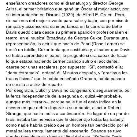
enseñaron creadores como el dramaturgo y director George
Arliss, el primer británico que ganó un Óscar al mejor actor, por
su interpretación en Disraeli (1929), de Alfred E. Green. Pero,
sin salirnos del mejor invento para subir y bajar, con permiso de
rampas y ascensores, su importancia en la carrera de Bette
Davis quedó clara desde su primera aparición profesional en el
teatro, en el musical Broadway, de George Cukor. Durante una
representación, la actriz que hacía de Pearl (Rose Lerner) se
torció un tobillo; Cukor tenía que sustituirla y, al saber que Davis
se había aprendido el papel, le preguntó si era capaz de hacer
lo que estaba haciendo Lerner cuando sufrió el accidente:
caerse por unas escaleras, por supuesto. “Sí”, contestó ella;
“demuéstramelo”, ordenó él. Minutos después, y “gracias a los
trucos físicos” que le había enseñado Graham, había pasado
de corista a actriz de reparto.
Por desgracia, Cukor y Davis no congeniaron; seguramente, por
la feroz independencia de la segunda o, quizá –improbable,
aunque más literario–, porque se le fue el dedo índice en la
escena en que debía disparar a su amante, el actor Robert
Strange, que hacía mutis a continuación. En lugar de un par de
tiros, estaba tan nerviosa que le descerrajó todas las balas y,
como nadie habría creído que un hombre tan bendecido por el
metal saliera tranquilamente del escenario, Strange se tuvo
quedar tendido in situ hasta el final del acto. “Señorita Davis,