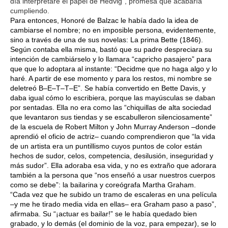
día interpretaré el papel de Hedvig”, promesa que acabaría
cumpliendo.
Para entonces, Honoré de Balzac le había dado la idea de
cambiarse el nombre; no en imposible persona, evidentemente,
sino a través de una de sus novelas: La prima Bette (1846).
Según contaba ella misma, bastó que su padre despreciara su
intención de cambiárselo y lo llamara “capricho pasajero” para
que que lo adoptara al instante: “Decidme que no haga algo y lo
haré. A partir de ese momento y para los restos, mi nombre se
deletreó B–E–T–T–E”. Se había convertido en Bette Davis, y
daba igual cómo lo escribiera, porque las mayúsculas se daban
por sentadas. Ella no era como las “chiquillas de alta sociedad
que levantaron sus tiendas y se escabulleron silenciosamente”
de la escuela de Robert Milton y John Murray Anderson –donde
aprendió el oficio de actriz– cuando comprendieron que “la vida
de un artista era un puntillismo cuyos puntos de color están
hechos de sudor, celos, competencia, desilusión, inseguridad y
más sudor”. Ella adoraba esa vida, y no es extraño que adorara
también a la persona que “nos enseñó a usar nuestros cuerpos
como se debe”: la bailarina y coreógrafa Martha Graham.
“Cada vez que he subido un tramo de escaleras en una película
–y me he tirado media vida en ellas– era Graham paso a paso”,
afirmaba. Su “¡actuar es bailar!” se le había quedado bien
grabado, y lo demás (el dominio de la voz, para empezar), se lo