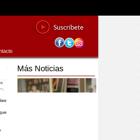
ntacto
Más Noticias
os
s–,
slaw
aque
e