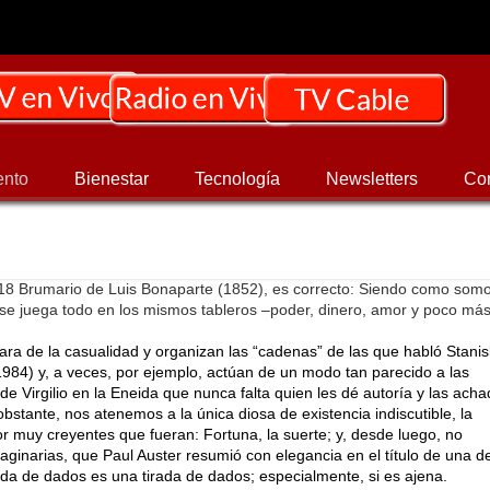
ento
Bienestar
Tecnología
Newsletters
Co
 18 Brumario de Luis Bonaparte (1852), es correcto: Siendo como som
se juega todo en los mismos tableros –poder, dinero, amor y poco má
ra de la casualidad y organizan las “cadenas” de las que habló Stani
84) y, a veces, por ejemplo, actúan de un modo tan parecido a las
de Virgilio en la Eneida que nunca falta quien les dé autoría y las ach
obstante, nos atenemos a la única diosa de existencia indiscutible, la
por muy creyentes que fueran: Fortuna, la suerte; y, desde luego, no
aginarias, que Paul Auster resumió con elegancia en el título de una d
ada de dados es una tirada de dados; especialmente, si es ajena.