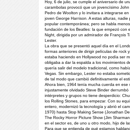
Hoy, 6 de julio, se cumple el aniversario de
carambolas provocó que un jovencísimo John 
Pedro de Woolton y lo invitara a integrarse 
joven George Harrison. A estas alturas, nadi
popular contemporánea; pero se habla menos d
fundación de los Beatles: la que empezó con e
Night, dirigida por un admirador de François 
Lester.
La obra que se presentó aquel día en el Londo
formas anteriores de dirigir películas de rock 
estaba haciendo en Hollywood no podía ser má
obligaba a dar la espalda a los movimientos de
quería salir del modelo tradicional, como ha
Vegas. Sin embargo, Lester no estaba sometid
de tal modo que cambió definitivamente el esti
Ahora bien, 1964 tenía mucha cuerda en ese se
injustamente olvidado Steve Binder derrumbó u
intérpretes y grupos no tiene desperdicio: 
los Rolling Stones, para empezar. Con su equi
entero, modernizó la tecnología y abrió el c
1970) hasta Stop Making Sense (Jonathan De
The Rocky Horror Picture Show (Jim Sharman, 
en el sector es, de uno u otro modo, hijo de l
Para que se entienda de qué estamos hablando,