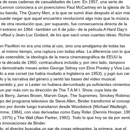
 una de esas cadenas de casualidades de Lem. En 1957, una serie de
Lennon conociera a un jovencísimo Paul McCartney en la iglesia de S
en su banda, The Quarry Men, a la que se sumó días después el aún má
e puede negar que aquel encuentro revolucionó algo más que la música
e otra revolución que, por supuesto, fue consecuencia directa de la
l estreno en 1964 –también un 6 de julio– de la película A Hard Day’s
Truffaut y Jean-Luc Godard, de los que sacó unas cuantas ideas: Richa
n Pavillion no era una cinta al uso, sino una amalgama de todas las
y, al mismo tiempo, una ruptura con todas ellas. La diferencia con lo qu
s ostensible; la ideología de la meca cinematográfica de EEUU la
 la década de 1960, contracultura incluida y, por otro lado, tampoco
bía demostrado meses antes George Sidney con Elvis Presley y Viva Las
o a ese corset (se había mudado a Inglaterra en 1953), y jugó sus car
lo y la narrativa del género y sentó las bases del vídeo musical.
ntido y, por si Lester no hubiera derrumbado ya suficientes cimientos
n par más con su dirección de The T.A.M.I. Show, cuya lista de
Chuck Berry, James Brown, Marvin Gaye, The Supremes, Smokey Robins
po del programa televisivo de Steve Allen, Binder transformó el concep
amino por donde luego transitaron desde Woodstock (Michael Wadleigh,
mme, 1984), con vías derivadas como Easy Rider (Dennis Hooper, 196
1975) y The Wall (Alan Parker, 1982). Todo lo que hoy se da por sen
as innovaciones de Binder.
 el director buscaba un par de cosas relevantes; la primera, que el