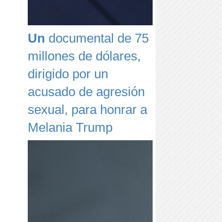
Un
documental de 75
millones de dólares,
dirigido por un
acusado de agresión
sexual, para honrar a
Melania Trump