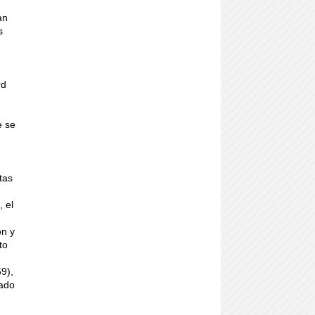
an
s
rd
e se
tas
, el
on y
to
9),
tado