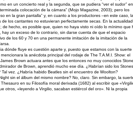
mo en un concierto real y la segunda, que se pudiera “ver el sudor” en
“determinada colocación de la cámara” (Mojo Magazine, 2003); pero los
so en la gran pantalla” y, en cuanto a los productores –en este caso, l
s de los cantantes no estuvieran perfectamente secas. En la actualidad
; de hecho, es posible que, quien no haya visto ni oído lo mínimo que
, hay un exceso de lo contrario, sin darse cuenta de que el espacio
sivo de los 60 y 70 en una permanente imitación de la imitación de la
farsa.
acia dónde fluye es cuestión aparte y, puesto que estamos con la suerte
 mencionara la anécdota principal del rodaje de The T.A.M.I. Show: el
e James Brown actuara antes que los entonces no muy conocidos Ston
 admirador de Brown, aprendió mucho ese día. ¿Habrían sido los Stones
Tal vez. ¿Habría habido Beatles sin el encuentro de Woolton?
Night sin el álbum del mismo nombre? No, claro. Sin embargo, la suert
hesauro en su Filosofía moral derivada (1682) al escribir que «Virgili
e otros, «leyendo a Virgilio, sacaban estiércol del oro». Ni la propia