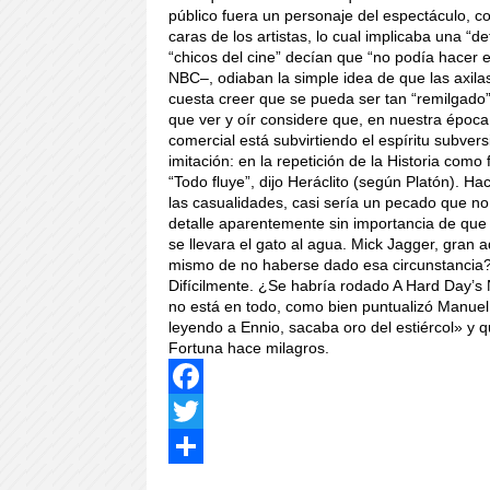
público fuera un personaje del espectáculo, co
caras de los artistas, lo cual implicaba una 
“chicos del cine” decían que “no podía hacer e
NBC–, odiaban la simple idea de que las axila
cuesta creer que se pueda ser tan “remilgado”
que ver y oír considere que, en nuestra época
comercial está subvirtiendo el espíritu subver
imitación: en la repetición de la Historia como 
“Todo fluye”, dijo Heráclito (según Platón). H
las casualidades, casi sería un pecado que no
detalle aparentemente sin importancia de qu
se llevara el gato al agua. Mick Jagger, gran
mismo de no haberse dado esa circunstancia? 
Difícilmente. ¿Se habría rodado A Hard Day’s 
no está en todo, como bien puntualizó Manuel T
leyendo a Ennio, sacaba oro del estiércol» y qu
Fortuna hace milagros.
Facebook
Twitter
Share