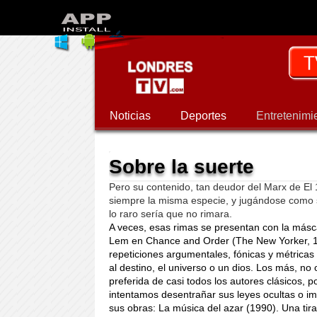
Noticias
Deportes
Entretenimi
Sobre la suerte
Pero su contenido, tan deudor del Marx de El
siempre la misma especie, y jugándose como 
lo raro sería que no rimara.
A veces, esas rimas se presentan con la másca
Lem en Chance and Order (The New Yorker, 19
repeticiones argumentales, fónicas y métricas 
al destino, el universo o un dios. Los más, no 
preferida de casi todos los autores clásicos, 
intentamos desentrañar sus leyes ocultas o im
sus obras: La música del azar (1990). Una tir