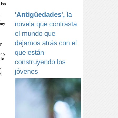
 las
'Antigüedades',
la
a
,
novela que contrasta
 hay
el mundo que
dejamos atrás con el
 y
que están
es y
 lo
construyendo los
e
jóvenes
o,