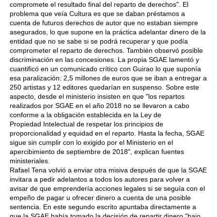
compromete el resultado final del reparto de derechos". El
problema que veía Cultura es que se daban préstamos a
cuenta de futuros derechos de autor que no estaban siempre
asegurados, lo que supone en la práctica adelantar dinero de la
entidad que no se sabe si se podrá recuperar y que podía
comprometer el reparto de derechos. También observó posible
discriminación en las concesiones. La propia SGAE lamentó y
cuantificó en un comunicado crítico con Guirao lo que suponía
esa paralización: 2,5 millones de euros que se iban a entregar a
250 artistas y 12 editores quedarían en suspenso. Sobre este
aspecto, desde el ministerio insisten en que "los repartos
realizados por SGAE en el año 2018 no se llevaron a cabo
conforme a la obligación establecida en la Ley de
Propiedad Intelectual de respetar los principios de
proporcionalidad y equidad en el reparto. Hasta la fecha, SGAE
sigue sin cumplir con lo exigido por el Ministerio en el
apercibimiento de septiembre de 2018", explican fuentes
ministeriales.
Rafael Tena volvió a enviar otra misiva después de que la SGAE
invitara a pedir adelantos a todos los autores para volver a
avisar de que emprendería acciones legales si se seguía con el
empeño de pagar u ofrecer dinero a cuenta de una posible
sentencia. En este segundo escrito apuntaba directamente a
que la SGAE había tomado la decisión de repartir dinero "bajo