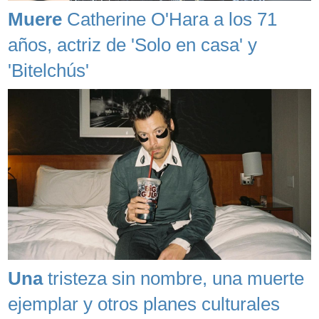
Muere
Catherine O'Hara a los 71
años, actriz de 'Solo en casa' y
'Bitelchús'
Una
tristeza sin nombre, una muerte
ejemplar y otros planes culturales