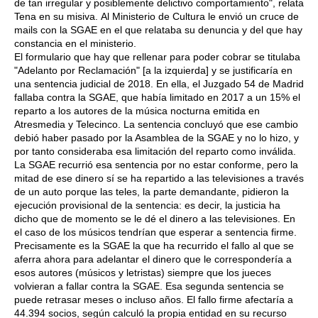
de tan irregular y posiblemente delictivo comportamiento", relata
Tena en su misiva. Al Ministerio de Cultura le envió un cruce de
mails con la SGAE en el que relataba su denuncia y del que hay
constancia en el ministerio.
El formulario que hay que rellenar para poder cobrar se titulaba
"Adelanto por Reclamación" [a la izquierda] y se justificaría en
una sentencia judicial de 2018. En ella, el Juzgado 54 de Madrid
fallaba contra la SGAE, que había limitado en 2017 a un 15% el
reparto a los autores de la música nocturna emitida en
Atresmedia y Telecinco. La sentencia concluyó que ese cambio
debió haber pasado por la Asamblea de la SGAE y no lo hizo, y
por tanto consideraba esa limitación del reparto como inválida.
La SGAE recurrió esa sentencia por no estar conforme, pero la
mitad de ese dinero sí se ha repartido a las televisiones a través
de un auto porque las teles, la parte demandante, pidieron la
ejecución provisional de la sentencia: es decir, la justicia ha
dicho que de momento se le dé el dinero a las televisiones. En
el caso de los músicos tendrían que esperar a sentencia firme.
Precisamente es la SGAE la que ha recurrido el fallo al que se
aferra ahora para adelantar el dinero que le correspondería a
esos autores (músicos y letristas) siempre que los jueces
volvieran a fallar contra la SGAE. Esa segunda sentencia se
puede retrasar meses o incluso años. El fallo firme afectaría a
44.394 socios, según calculó la propia entidad en su recurso