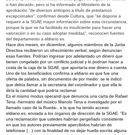
o han decaído, pero sí ha informado al Ministerio de la
aprobación "de diversos anticipos a título de préstamos
excepcionales", confirman desde Cultura, que "se dispone a
requerir a la SGAE mayor información sobre esta circunstancia,
porque la que se ha facilitado es insuficiente para hacer una
valoración o en su caso adoptar medidas", reconocen fuentes
del departamento a eldiario.es.
Hace dos meses, en diciembre, algunos miembros de la Junta
Directiva recibieron un ofrecimiento verbal, según denuncian
esas fuentes. Podrían ingresar por adelantado un dinero que
tienen congelado por un conflicto judicial y lo podrían hacer a
costa de la caja de la SGAE, que aportaría ese dinero a cuenta.
Uno de los beneficiados confirma a eldiario.es que fue una
oferta de palabra, sin documentos de por medio: se le indicó
que debía llamar a la secretaria del coordinador y que ella le
diría la cantidad que podría reclamar.
Es el mismo modus operandi que denuncia una carta de Rafael
Tena -hermano del músico Manolo Tena e investigado por el
llamado caso de la Rueda-, a la que ha tenido acceso
eldiario.es, enviada a los órganos de dirección de la SGAE. "Es
una reclamación que ustedes habrían pergeñado consistente
en que los autores previamente apercibidos habrían de
telefonear (...) con la finalidad de no dejar huella escrita alguna