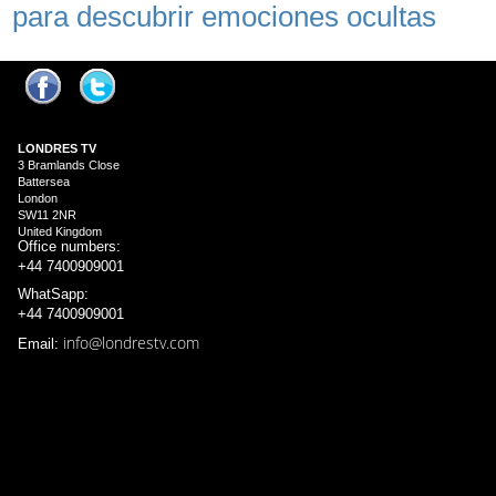
para descubrir emociones ocultas
LONDRES
TV
3 Bramlands Close
Battersea
London
SW11 2NR
United Kingdom
Office numbers:
+44 7400909001
WhatSapp:
+44 7400909001
info@londrestv.com
Email: