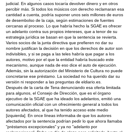
judicial. En algunos casos tocaría devolver dinero y en otros
percibir más. Si todos los músicos con derecho reclamaran esa
cantidad a cuenta, podría suponer unos seis millones de euros
de desembolso de la caja, según estimaciones de fuentes
cercanas al proceso. Lo que habría hecho la SGAE es ofrecer
un adelanto contra sus propios intereses, que a tenor de su
estrategia jurídica se basan en que la sentencia se revierta.
Varios socios de la junta directiva que prefieren no dar su
nombre justifican la decisión en que los derechos de autor son
indivisibles, y si se paga a las teles habría que pagar a los
autores, motivo por el que la entidad habría buscado este
mecanismo, aunque nada de eso dice el auto de ejecución.
Además, sin la autorización del Ministerio de Cultura no puede
concretarse ese préstamo. La sociedad no ha querido dar su
versión ni responder a las preguntas de eldiario.es.
Después de la carta de Tena denunciando esa oferta limitada
para algunos, el Consejo de Dirección, que es el órgano
ejecutivo de la SGAE que ha ideado los adelantos, emitió una
comunicación oficial con un ofrecimiento general a todos los
autores afectados, al que ha tenido acceso este medio
[izquierda]. En once líneas informaba de que los autores
afectados por la sentencia podrían pedir lo que ahora llamaba
"préstamos excepcionales" y ya no "adelanto por