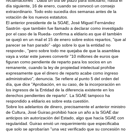
reclamaciones". Daba un día de plazo para solicitarlo, hasta el
día siguiente, 16 de enero, cuando se convocó un consejo
extraordinario. Todo esto sucedía dos semanas antes de la
votación de los nuevos estatutos.
El anterior presidente de la SGAE, José Miguel Fernández
Sastrón -que también fue llamado a declarar como investigado
por el caso de la Rueda- confirma a eldiario.es que él también
se quejó en un mail el 15 de enero sobre estos repartos, "que al
parecer se han parado" -algo sobre lo que la entidad no
responde-, "pero sobre todo me quejaba de que la asamblea
vaya a votar este jueves convertir "10 millones de euros que
figuran como pendiente de reparto para los socios en un
remanente, cuando la ley de propiedad intelectual prohíbe
expresamente que el dinero de reparto acabe como ingreso
administrativo", denuncia. Se refiere al punto 5 del orden del
día, que dice "Aprobación, en su caso, de la incorporación en
los ingresos de la Entidad de la diferencia existente en los
derechos pendientes de reparto". La SGAE tampoco ha
respondido a eldiario.es sobre esta cuestión.
Sobre los adelantos de dinero, precisamente el anterior ministro
de Cultura, José Guirao,prohibió hace un año a la SGAE dar
anticipos sin autorización del Estado, algo que hacía SGAE con
regularidad. Guirao envió un requerimiento que especificaba
que solo se aprobarían "una vez verificado que su concesión no