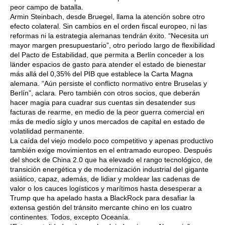
peor campo de batalla.
Armin Steinbach, desde Bruegel, llama la atención sobre otro
efecto colateral. Sin cambios en el orden fiscal europeo, ni las
reformas ni la estrategia alemanas tendrán éxito. “Necesita un
mayor margen presupuestario”, otro periodo largo de flexibilidad
del Pacto de Estabilidad, que permita a Berlín conceder a los
länder espacios de gasto para atender el estado de bienestar
más allá del 0,35% del PIB que establece la Carta Magna
alemana. “Aún persiste el conflicto normativo entre Bruselas y
Berlín”, aclara. Pero también con otros socios, que deberán
hacer magia para cuadrar sus cuentas sin desatender sus
facturas de rearme, en medio de la peor guerra comercial en
más de medio siglo y unos mercados de capital en estado de
volatilidad permanente.
La caída del viejo modelo poco competitivo y apenas productivo
también exige movimientos en el entramado europeo. Después
del shock de China 2.0 que ha elevado el rango tecnológico, de
transición energética y de modernización industrial del gigante
asiático, capaz, además, de lidiar y moldear las cadenas de
valor o los cauces logísticos y marítimos hasta desesperar a
Trump que ha apelado hasta a BlackRock para desafiar la
extensa gestión del tránsito mercante chino en los cuatro
continentes. Todos, excepto Oceanía.