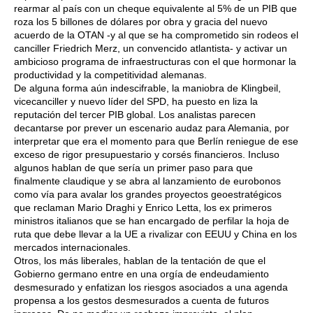
rearmar al país con un cheque equivalente al 5% de un PIB que
roza los 5 billones de dólares por obra y gracia del nuevo
acuerdo de la OTAN -y al que se ha comprometido sin rodeos el
canciller Friedrich Merz, un convencido atlantista- y activar un
ambicioso programa de infraestructuras con el que hormonar la
productividad y la competitividad alemanas.
De alguna forma aún indescifrable, la maniobra de Klingbeil,
vicecanciller y nuevo líder del SPD, ha puesto en liza la
reputación del tercer PIB global. Los analistas parecen
decantarse por prever un escenario audaz para Alemania, por
interpretar que era el momento para que Berlín reniegue de ese
exceso de rigor presupuestario y corsés financieros. Incluso
algunos hablan de que sería un primer paso para que
finalmente claudique y se abra al lanzamiento de eurobonos
como vía para avalar los grandes proyectos geoestratégicos
que reclaman Mario Draghi y Enrico Letta, los ex primeros
ministros italianos que se han encargado de perfilar la hoja de
ruta que debe llevar a la UE a rivalizar con EEUU y China en los
mercados internacionales.
Otros, los más liberales, hablan de la tentación de que el
Gobierno germano entre en una orgía de endeudamiento
desmesurado y enfatizan los riesgos asociados a una agenda
propensa a los gestos desmesurados a cuenta de futuros