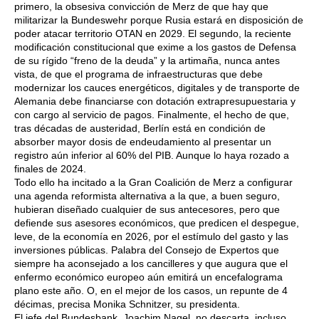
primero, la obsesiva convicción de Merz de que hay que
militarizar la Bundeswehr porque Rusia estará en disposición de
poder atacar territorio OTAN en 2029. El segundo, la reciente
modificación constitucional que exime a los gastos de Defensa
de su rígido “freno de la deuda” y la artimaña, nunca antes
vista, de que el programa de infraestructuras que debe
modernizar los cauces energéticos, digitales y de transporte de
Alemania debe financiarse con dotación extrapresupuestaria y
con cargo al servicio de pagos. Finalmente, el hecho de que,
tras décadas de austeridad, Berlín está en condición de
absorber mayor dosis de endeudamiento al presentar un
registro aún inferior al 60% del PIB. Aunque lo haya rozado a
finales de 2024.
Todo ello ha incitado a la Gran Coalición de Merz a configurar
una agenda reformista alternativa a la que, a buen seguro,
hubieran diseñado cualquier de sus antecesores, pero que
defiende sus asesores económicos, que predicen el despegue,
leve, de la economía en 2026, por el estímulo del gasto y las
inversiones públicas. Palabra del Consejo de Expertos que
siempre ha aconsejado a los cancilleres y que augura que el
enfermo económico europeo aún emitirá un encefalograma
plano este año. O, en el mejor de los casos, un repunte de 4
décimas, precisa Monika Schnitzer, su presidenta.
El jefe del Bundesbank, Joachim Nagel, no descarta, incluso,