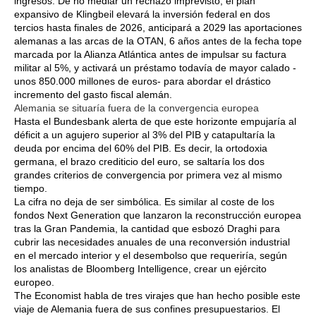
ingresos. De no mediar un rechazo imprevisto, el plan
expansivo de Klingbeil elevará la inversión federal en dos
tercios hasta finales de 2026, anticipará a 2029 las aportaciones
alemanas a las arcas de la OTAN, 6 años antes de la fecha tope
marcada por la Alianza Atlántica antes de impulsar su factura
militar al 5%, y activará un préstamo todavía de mayor calado -
unos 850.000 millones de euros- para abordar el drástico
incremento del gasto fiscal alemán.
Alemania se situaría fuera de la convergencia europea
Hasta el Bundesbank alerta de que este horizonte empujaría al
déficit a un agujero superior al 3% del PIB y catapultaría la
deuda por encima del 60% del PIB. Es decir, la ortodoxia
germana, el brazo crediticio del euro, se saltaría los dos
grandes criterios de convergencia por primera vez al mismo
tiempo.
La cifra no deja de ser simbólica. Es similar al coste de los
fondos Next Generation que lanzaron la reconstrucción europea
tras la Gran Pandemia, la cantidad que esbozó Draghi para
cubrir las necesidades anuales de una reconversión industrial
en el mercado interior y el desembolso que requeriría, según
los analistas de Bloomberg Intelligence, crear un ejército
europeo.
The Economist habla de tres virajes que han hecho posible este
viaje de Alemania fuera de sus confines presupuestarios. El