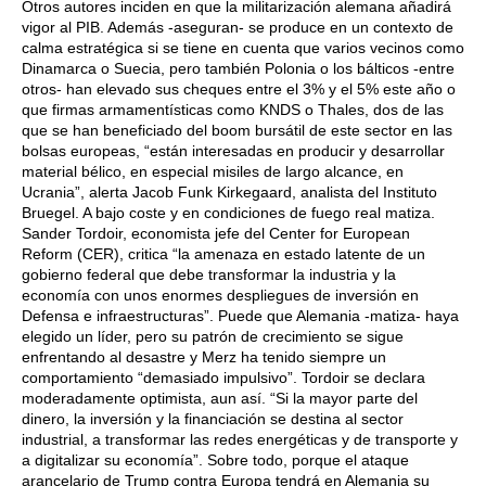
Otros autores inciden en que la militarización alemana añadirá
vigor al PIB. Además -aseguran- se produce en un contexto de
calma estratégica si se tiene en cuenta que varios vecinos como
Dinamarca o Suecia, pero también Polonia o los bálticos -entre
otros- han elevado sus cheques entre el 3% y el 5% este año o
que firmas armamentísticas como KNDS o Thales, dos de las
que se han beneficiado del boom bursátil de este sector en las
bolsas europeas, “están interesadas en producir y desarrollar
material bélico, en especial misiles de largo alcance, en
Ucrania”, alerta Jacob Funk Kirkegaard, analista del Instituto
Bruegel. A bajo coste y en condiciones de fuego real matiza.
Sander Tordoir, economista jefe del Center for European
Reform (CER), critica “la amenaza en estado latente de un
gobierno federal que debe transformar la industria y la
economía con unos enormes despliegues de inversión en
Defensa e infraestructuras”. Puede que Alemania -matiza- haya
elegido un líder, pero su patrón de crecimiento se sigue
enfrentando al desastre y Merz ha tenido siempre un
comportamiento “demasiado impulsivo”. Tordoir se declara
moderadamente optimista, aun así. “Si la mayor parte del
dinero, la inversión y la financiación se destina al sector
industrial, a transformar las redes energéticas y de transporte y
a digitalizar su economía”. Sobre todo, porque el ataque
arancelario de Trump contra Europa tendrá en Alemania su