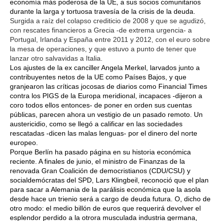
economía más poderosa de la UE, a sus socios comunitarios
durante la larga y tortuosa travesía de la crisis de la deuda.
Surgida a raíz del colapso crediticio de 2008 y que se agudizó,
con rescates financieros a Grecia -de extrema urgencia- a
Portugal, Irlanda y España entre 2011 y 2012, con el euro sobre
la mesa de operaciones, y que estuvo a punto de tener que
lanzar otro salvavidas a Italia.
Los ajustes de la ex canciller Angela Merkel, larvados junto a
contribuyentes netos de la UE como Países Bajos, y que
granjearon las críticas jocosas de diarios como Financial Times
contra los PIGS de la Europa meridional, incapaces -dijeron a
coro todos ellos entonces- de poner en orden sus cuentas
públicas, parecen ahora un vestigio de un pasado remoto. Un
austericidio, como se llegó a calificar en las sociedades
rescatadas -dicen las malas lenguas- por el dinero del norte
europeo.
Porque Berlín ha pasado página en su historia económica
reciente. A finales de junio, el ministro de Finanzas de la
renovada Gran Coalición de democristianos (CDU/CSU) y
socialdemócratas del SPD, Lars Klingbeil, reconoció que el plan
para sacar a Alemania de la parálisis económica que la asola
desde hace un trienio será a cargo de deuda futura. O, dicho de
otro modo: el medio billón de euros que requerirá devolver el
esplendor perdido a la otrora musculada industria germana,